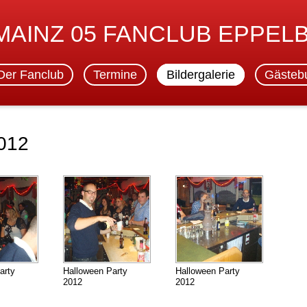
 MAINZ 05 FANCLUB EPPEL
Der Fanclub
Termine
Bildergalerie
Gästeb
2012
arty
Halloween Party
Halloween Party
2012
2012