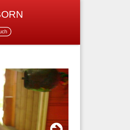
BORN
uch